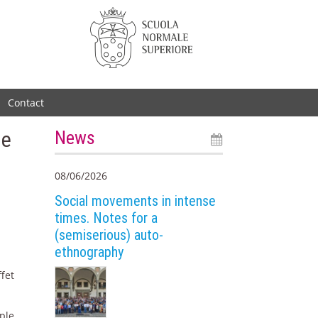
Contact
ne
News
08/06/2026
Social movements in intense
times. Notes for a
(semiserious) auto-
ethnography
ffet
ple,