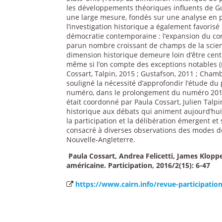
les développements théoriques influents de G
une large mesure, fondés sur une analyse en p
l’investigation historique a également favoris
démocratie contemporaine : l’expansion du conc
parun nombre croissant de champs de la science
dimension historique demeure loin d’être centr
même si l’on compte des exceptions notables (n
Cossart, Talpin, 2015 ; Gustafson, 2011 ; Chamb
souligné la nécessité d’approfondir l’étude du p
numéro, dans le prolongement du numéro 2012
était coordonné par Paula Cossart, Julien Talpi
historique aux débats qui animent aujourd’hui 
la participation et la délibération émergent e
consacré à diverses observations des modes de
Nouvelle-Angleterre.
Paula Cossart, Andrea Felicetti, James Klop
américaine. Participation, 2016/2(15): 6-47
https://www.cairn.info/revue-participatio