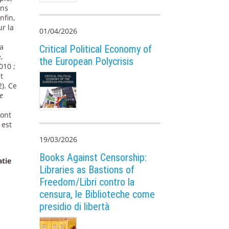
ans
nfin,
ur la
01/04/2026
la
Critical Political Economy of
,
the European Polycrisis
010 ;
t
2). Ce
re
dont
 est
19/03/2026
Books Against Censorship:
atie
Libraries as Bastions of
Freedom/Libri contro la
censura, le Biblioteche come
presidio di libertà