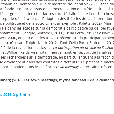
utmann et Thompson sur la démocratie délibérative (2009) sont, d
rofondeur du processus de démocratisation de l’Afrique du Sud. E
é l’émergence de deux tendances caractéristiques de la recherche s
ept de délibération, et l’adoption des théories de la délibération
 politique et de la sociologie (par exemple : Poletta, 2002). Mais 
ale dans les études sur la démocratie participative ou délibérative
otamment : Bacqué, Sintomer, 2011 ; Della Porta, 2014 ; Cossart, 2
ers, 2000) et bien que des travaux récents sur la participation aien
assé (Cossart, Talpin, Keith, 2012 ; Font, Della Porta, Sintomer, 201
-2 de la revue dont le dossier
La participation au prisme de l’histoi
n et William Keith, vise notamment à montrer l’apport de l’analyse
les recherches sur la démocratie, en particulier quant à la façon 
t se développent dans des contextes différents2. Le présent numéro
 participation dans les célèbres
town meetings
américains, nés en
penberg (2016) Les town meetings, mythe fondateur de la démocr
ns-2016-2-p-5.htm