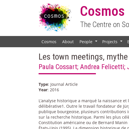
Cosmos
The Centre on S
Cosmos
About
People
Projects
+
+
Les town meetings, mythe
Paula Cossart; Andrea Felicetti
Type
: Journal Article
Year
: 2016
L’analyse historique a marqué la naissance et 
délibérative1. Outre le travail fondateur de J
publique bourgeoise, plusieurs contributions i
sur la recherche historique. Parmi les plus cé
Constitution américaine ou de Bernard Manin s
États-Unis (1995). La dimension historique de 